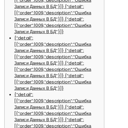
[{“order”:1009,”description”:”Ошибка
Записи Данных В БД”}]} {“detail”:
[{“order”:1009,”description”:”Ошибка
Записи Данных В БД”}]} {“detail”:
[{“order”:1009,”description”:”Ошибка
Записи Данных В БД”}]}
{“detail”:
[{“order”:1009,”description”:”Ошибка
Записи Данных В БД”}]} {“detail”:
[{“order”:1009,”description”:”Ошибка
Записи Данных В БД”}]} {“detail”:
[{“order”:1009,”description”:”Ошибка
Записи Данных В БД”}]} {“detail”:
[{“order”:1009,”description”:”Ошибка
Записи Данных В БД”}]}
{“detail”:
[{“order”:1009,”description”:”Ошибка
Записи Данных В БД”}]} {“detail”:
[{“order”:1009,”description”:”Ошибка
Записи Данных В БД”}]} {“detail”:
[{“order”:1009,”description”:”Ошибка