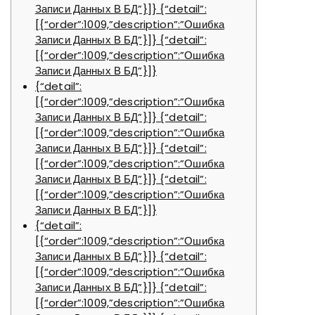
Записи Данных В БД”}]} {“detail”:
[{“order”:1009,”description”:”Ошибка
Записи Данных В БД”}]} {“detail”:
[{“order”:1009,”description”:”Ошибка
Записи Данных В БД”}]}
{“detail”:
[{“order”:1009,”description”:”Ошибка
Записи Данных В БД”}]} {“detail”:
[{“order”:1009,”description”:”Ошибка
Записи Данных В БД”}]} {“detail”:
[{“order”:1009,”description”:”Ошибка
Записи Данных В БД”}]} {“detail”:
[{“order”:1009,”description”:”Ошибка
Записи Данных В БД”}]}
{“detail”:
[{“order”:1009,”description”:”Ошибка
Записи Данных В БД”}]} {“detail”:
[{“order”:1009,”description”:”Ошибка
Записи Данных В БД”}]} {“detail”:
[{“order”:1009,”description”:”Ошибка