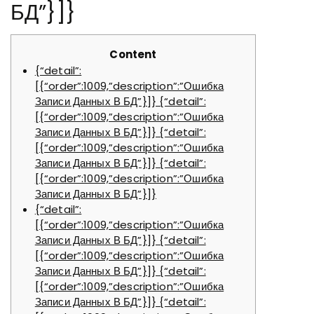
БД”}]}
Content
{“detail”:
[{“order”:1009,”description”:”Ошибка
Записи Данных В БД”}]} {“detail”:
[{“order”:1009,”description”:”Ошибка
Записи Данных В БД”}]} {“detail”:
[{“order”:1009,”description”:”Ошибка
Записи Данных В БД”}]} {“detail”:
[{“order”:1009,”description”:”Ошибка
Записи Данных В БД”}]}
{“detail”:
[{“order”:1009,”description”:”Ошибка
Записи Данных В БД”}]} {“detail”:
[{“order”:1009,”description”:”Ошибка
Записи Данных В БД”}]} {“detail”:
[{“order”:1009,”description”:”Ошибка
Записи Данных В БД”}]} {“detail”: