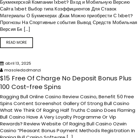
Букмекерской Компании 1xbet? Вход и Мобильную Версию
Сайта 1xbet Выбор типа Коэффициентов Для Ставок
Материалы О Букмекерах 💰как Можно приобрести С 1xbet?
Прогнозы На Спортивные события Вывод Средств Мобильная
Версия Бк […]
READ MORE
abril 13, 2025
masoledadmanzi
$15 Free Of Charge No Deposit Bonus Plus
100 Cost-free Spins
Ragging Bull Online Casino Review Casino, Benefit 50 Free
Spins Content Screenshot Gallery Of Strong Bull Casino
What We Think Of Raging Half Truths Casino Does Flaming
Bull Casino Have A Very Loyalty Programme Or Vip
Rewards? Review Website Of Raging Bull Casino Ozwin
Casino “Pleasant Bonus Payment Methods Registration In
Raging Bull Casino Software […]