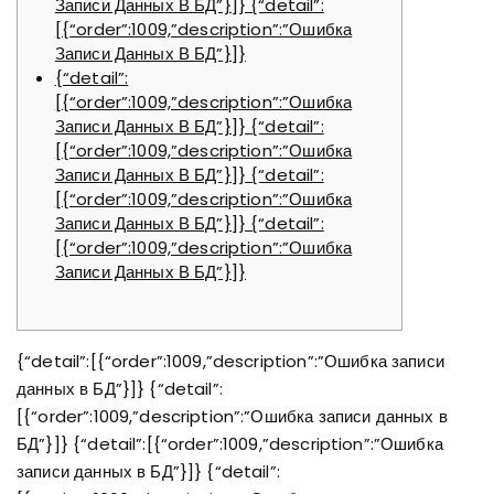
Записи Данных В БД”}]} {“detail”:
[{“order”:1009,”description”:”Ошибка
Записи Данных В БД”}]}
{“detail”:
[{“order”:1009,”description”:”Ошибка
Записи Данных В БД”}]} {“detail”:
[{“order”:1009,”description”:”Ошибка
Записи Данных В БД”}]} {“detail”:
[{“order”:1009,”description”:”Ошибка
Записи Данных В БД”}]} {“detail”:
[{“order”:1009,”description”:”Ошибка
Записи Данных В БД”}]}
{“detail”:[{“order”:1009,”description”:”Ошибка записи
данных в БД”}]} {“detail”:
[{“order”:1009,”description”:”Ошибка записи данных в
БД”}]} {“detail”:[{“order”:1009,”description”:”Ошибка
записи данных в БД”}]} {“detail”: