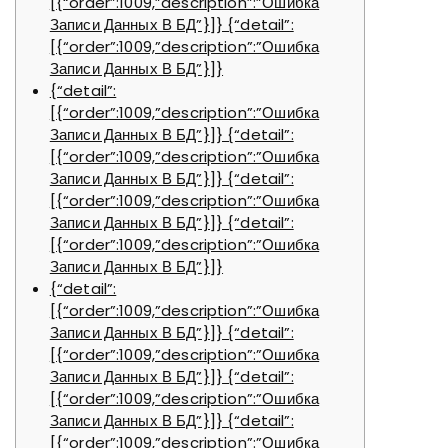
[{“order”:1009,”description”:”Ошибка
Записи Данных В БД”}]} {“detail”:
[{“order”:1009,”description”:”Ошибка
Записи Данных В БД”}]}
{“detail”:
[{“order”:1009,”description”:”Ошибка
Записи Данных В БД”}]} {“detail”:
[{“order”:1009,”description”:”Ошибка
Записи Данных В БД”}]} {“detail”:
[{“order”:1009,”description”:”Ошибка
Записи Данных В БД”}]} {“detail”:
[{“order”:1009,”description”:”Ошибка
Записи Данных В БД”}]}
{“detail”:
[{“order”:1009,”description”:”Ошибка
Записи Данных В БД”}]} {“detail”:
[{“order”:1009,”description”:”Ошибка
Записи Данных В БД”}]} {“detail”:
[{“order”:1009,”description”:”Ошибка
Записи Данных В БД”}]} {“detail”:
[{“order”:1009,”description”:”Ошибка