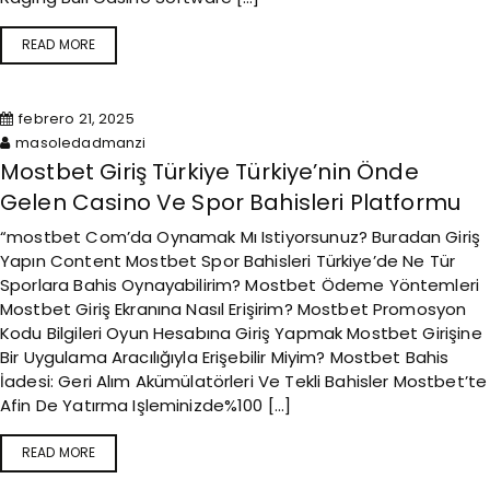
READ MORE
febrero 21, 2025
masoledadmanzi
Mostbet Giriş Türkiye Türkiye’nin Önde
Gelen Casino Ve Spor Bahisleri Platformu
“mostbet Com’da Oynamak Mı Istiyorsunuz? Buradan Giriş
Yapın Content Mostbet Spor Bahisleri Türkiye’de Ne Tür
Sporlara Bahis Oynayabilirim? Mostbet Ödeme Yöntemleri
Mostbet Giriş Ekranına Nasıl Erişirim? Mostbet Promosyon
Kodu Bilgileri Oyun Hesabına Giriş Yapmak Mostbet Girişine
Bir Uygulama Aracılığıyla Erişebilir Miyim? Mostbet Bahis
İadesi: Geri Alım Akümülatörleri Ve Tekli Bahisler Mostbet’te
Afin De Yatırma Işleminizde%100 […]
READ MORE