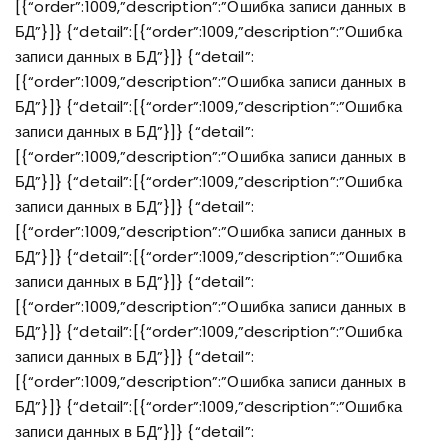
[{“order”:1009,”description”:”Ошибка записи данных в
БД”}]} {“detail”:[{“order”:1009,”description”:”Ошибка
записи данных в БД”}]} {“detail”:
[{“order”:1009,”description”:”Ошибка записи данных в
БД”}]} {“detail”:[{“order”:1009,”description”:”Ошибка
записи данных в БД”}]} {“detail”:
[{“order”:1009,”description”:”Ошибка записи данных в
БД”}]} {“detail”:[{“order”:1009,”description”:”Ошибка
записи данных в БД”}]} {“detail”:
[{“order”:1009,”description”:”Ошибка записи данных в
БД”}]} {“detail”:[{“order”:1009,”description”:”Ошибка
записи данных в БД”}]} {“detail”:
[{“order”:1009,”description”:”Ошибка записи данных в
БД”}]} {“detail”:[{“order”:1009,”description”:”Ошибка
записи данных в БД”}]} {“detail”:
[{“order”:1009,”description”:”Ошибка записи данных в
БД”}]} {“detail”:[{“order”:1009,”description”:”Ошибка
записи данных в БД”}]} {“detail”: