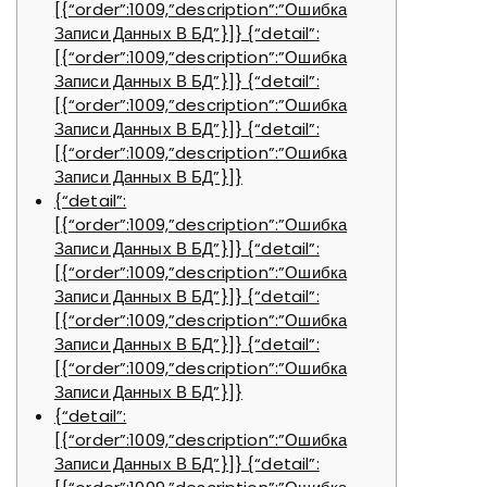
[{“order”:1009,”description”:”Ошибка
Записи Данных В БД”}]} {“detail”:
[{“order”:1009,”description”:”Ошибка
Записи Данных В БД”}]} {“detail”:
[{“order”:1009,”description”:”Ошибка
Записи Данных В БД”}]} {“detail”:
[{“order”:1009,”description”:”Ошибка
Записи Данных В БД”}]}
{“detail”:
[{“order”:1009,”description”:”Ошибка
Записи Данных В БД”}]} {“detail”:
[{“order”:1009,”description”:”Ошибка
Записи Данных В БД”}]} {“detail”:
[{“order”:1009,”description”:”Ошибка
Записи Данных В БД”}]} {“detail”:
[{“order”:1009,”description”:”Ошибка
Записи Данных В БД”}]}
{“detail”:
[{“order”:1009,”description”:”Ошибка
Записи Данных В БД”}]} {“detail”: