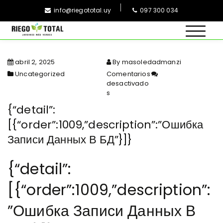
S
info@riegototal.uy
097 300 034
k
i
p
RiegoTotal
Jardines más verdes
t
o
abril 2, 2025
By masoledadmanzi
c
Uncategorized
Comentarios
o
desactivado
n
s
en {“detail”:
t
{“detail”:
[{“order”:1009,”description”:”Ош
e
ибка Записи Данных В БД”}]}
[{“order”:1009,”description”:”Ошибка
n
t
Записи Данных В БД”}]}
{“detail”:
[{“order”:1009,”description”:
”Ошибка Записи Данных В