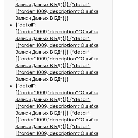
Записи Данных В БД”}]} {“detail”:
[{“order”:1009,”description”:”Ошибка
Записи Данных В БД”}]}
{“detail”:
[{“order”:1009,”description”:”Ошибка
Записи Данных В БД”}]} {“detail”:
[{“order”:1009,”description”:”Ошибка
Записи Данных В БД”}]} {“detail”:
[{“order”:1009,”description”:”Ошибка
Записи Данных В БД”}]} {“detail”:
[{“order”:1009,”description”:”Ошибка
Записи Данных В БД”}]}
{“detail”:
[{“order”:1009,”description”:”Ошибка
Записи Данных В БД”}]} {“detail”:
[{“order”:1009,”description”:”Ошибка
Записи Данных В БД”}]} {“detail”:
[{“order”:1009,”description”:”Ошибка
Записи Данных В БД”}]} {“detail”:
[{“order”:1009,”description”:”Ошибка