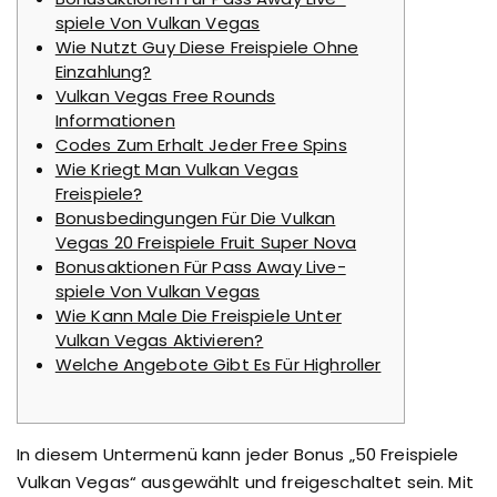
spiele Von Vulkan Vegas
Wie Nutzt Guy Diese Freispiele Ohne
Einzahlung?
Vulkan Vegas Free Rounds
Informationen
Codes Zum Erhalt Jeder Free Spins
Wie Kriegt Man Vulkan Vegas
Freispiele?
Bonusbedingungen Für Die Vulkan
Vegas 20 Freispiele Fruit Super Nova
Bonusaktionen Für Pass Away Live-
spiele Von Vulkan Vegas
Wie Kann Male Die Freispiele Unter
Vulkan Vegas Aktivieren?
Welche Angebote Gibt Es Für Highroller
In diesem Untermenü kann jeder Bonus „50 Freispiele
Vulkan Vegas“ ausgewählt und freigeschaltet sein. Mit