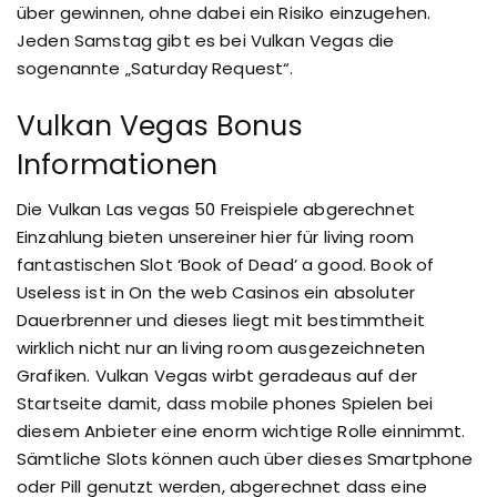
über gewinnen, ohne dabei ein Risiko einzugehen.
Jeden Samstag gibt es bei Vulkan Vegas die
sogenannte „Saturday Request“.
Vulkan Vegas Bonus
Informationen
Die Vulkan Las vegas 50 Freispiele abgerechnet
Einzahlung bieten unsereiner hier für living room
fantastischen Slot ‘Book of Dead’ a good. Book of
Useless ist in On the web Casinos ein absoluter
Dauerbrenner und dieses liegt mit bestimmtheit
wirklich nicht nur an living room ausgezeichneten
Grafiken. Vulkan Vegas wirbt geradeaus auf der
Startseite damit, dass mobile phones Spielen bei
diesem Anbieter eine enorm wichtige Rolle einnimmt.
Sämtliche Slots können auch über dieses Smartphone
oder Pill genutzt werden, abgerechnet dass eine