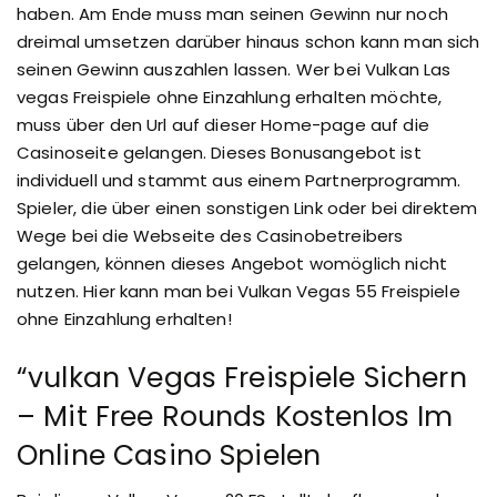
haben. Am Ende muss man seinen Gewinn nur noch
dreimal umsetzen darüber hinaus schon kann man sich
seinen Gewinn auszahlen lassen. Wer bei Vulkan Las
vegas Freispiele ohne Einzahlung erhalten möchte,
muss über den Url auf dieser Home-page auf die
Casinoseite gelangen. Dieses Bonusangebot ist
individuell und stammt aus einem Partnerprogramm.
Spieler, die über einen sonstigen Link oder bei direktem
Wege bei die Webseite des Casinobetreibers
gelangen, können dieses Angebot womöglich nicht
nutzen. Hier kann man bei Vulkan Vegas 55 Freispiele
ohne Einzahlung erhalten!
“vulkan Vegas Freispiele Sichern
– Mit Free Rounds Kostenlos Im
Online Casino Spielen