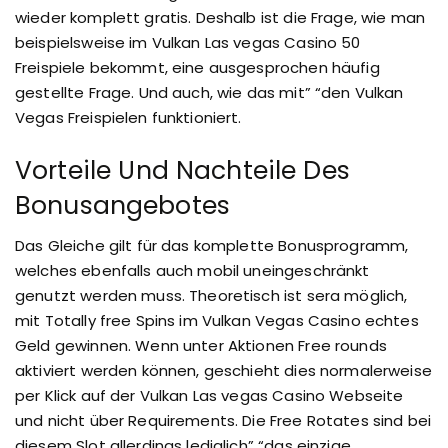
wieder komplett gratis. Deshalb ist die Frage, wie man
beispielsweise im Vulkan Las vegas Casino 50
Freispiele bekommt, eine ausgesprochen häufig
gestellte Frage. Und auch, wie das mit” “den Vulkan
Vegas Freispielen funktioniert.
Vorteile Und Nachteile Des
Bonusangebotes
Das Gleiche gilt für das komplette Bonusprogramm,
welches ebenfalls auch mobil uneingeschränkt
genutzt werden muss. Theoretisch ist sera möglich,
mit Totally free Spins im Vulkan Vegas Casino echtes
Geld gewinnen. Wenn unter Aktionen Free rounds
aktiviert werden können, geschieht dies normalerweise
per Klick auf der Vulkan Las vegas Casino Webseite
und nicht über Requirements. Die Free Rotates sind bei
diesem Slot allerdings lediglich” “das einzige