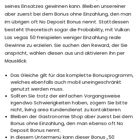
seines Einsatzes gewinnen kann. Bleiben unsereiner
aber zuerst bei dem Bonus ohne Einzahlung, den man
im übrigen oft No Deposit Bonus nennt. Stattdessen
besteht theoretisch sogar die Probability, mit Vulkan
Las vegas 50 Freispielen weniger Einzahlung reale
Gewinne zu erzielen. Sie suchen den Reward, der Sie
anspricht, wählen diesen aus und aktivieren ihn per
Mausklick.
Das Gleiche gilt für das komplette Bonusprogramm,
welches ebenfalls auch mobil uneingeschränkt
genutzt werden muss.
Sollten Sie trotz der einfachen Vorgangsweise
irgendwo Schwierigkeiten haben, zögern Sie bitte
nicht, living area Kundendienst zu kontaktieren.
Bleiben der Gastronomie Shop aber zuerst bei dem
Bonus ohne Einzahlung, den man ebenso oft No
Deposit Bonus nennt.
In diesem Untermenü kann dieser Bonus „50