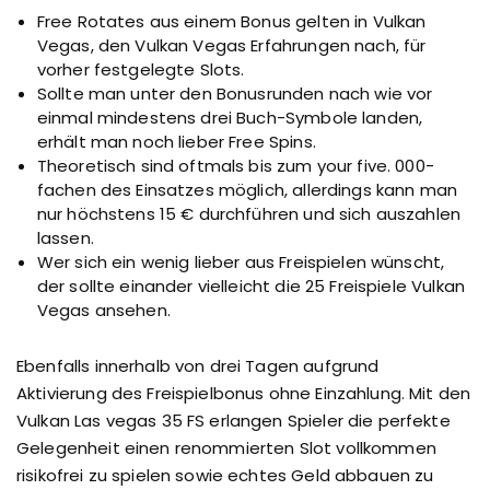
Free Rotates aus einem Bonus gelten in Vulkan
Vegas, den Vulkan Vegas Erfahrungen nach, für
vorher festgelegte Slots.
Sollte man unter den Bonusrunden nach wie vor
einmal mindestens drei Buch-Symbole landen,
erhält man noch lieber Free Spins.
Theoretisch sind oftmals bis zum your five. 000-
fachen des Einsatzes möglich, allerdings kann man
nur höchstens 15 € durchführen und sich auszahlen
lassen.
Wer sich ein wenig lieber aus Freispielen wünscht,
der sollte einander vielleicht die 25 Freispiele Vulkan
Vegas ansehen.
Ebenfalls innerhalb von drei Tagen aufgrund
Aktivierung des Freispielbonus ohne Einzahlung. Mit den
Vulkan Las vegas 35 FS erlangen Spieler die perfekte
Gelegenheit einen renommierten Slot vollkommen
risikofrei zu spielen sowie echtes Geld abbauen zu