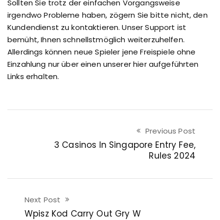
Sollten Sie trotz der einfachen Vorgangsweise
irgendwo Probleme haben, zögern Sie bitte nicht, den
Kundendienst zu kontaktieren. Unser Support ist
bemüht, Ihnen schnellstmöglich weiterzuhelfen.
Allerdings können neue Spieler jene Freispiele ohne
Einzahlung nur über einen unserer hier aufgeführten
Links erhalten.
Previous Post
3 Casinos In Singapore Entry Fee,
Rules 2024
Next Post
Wpisz Kod Carry Out Gry W