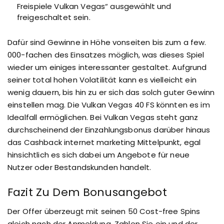
Freispiele Vulkan Vegas“ ausgewählt und
freigeschaltet sein.
Dafür sind Gewinne in Höhe vonseiten bis zum a few.
000-fachen des Einsatzes möglich, was dieses Spiel
wieder um einiges interessanter gestaltet. Aufgrund
seiner total hohen Volatilität kann es vielleicht ein
wenig dauern, bis hin zu er sich das solch guter Gewinn
einstellen mag. Die Vulkan Vegas 40 FS könnten es im
Idealfall ermöglichen. Bei Vulkan Vegas steht ganz
durchscheinend der Einzahlungsbonus darüber hinaus
das Cashback internet marketing Mittelpunkt, egal
hinsichtlich es sich dabei um Angebote für neue
Nutzer oder Bestandskunden handelt.
Fazit Zu Dem Bonusangebot
Der Offer überzeugt mit seinen 50 Cost-free Spins
gleich nach der Anmeldung. Zahlen Sie ein und der