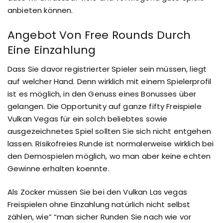
anbieten können.
Angebot Von Free Rounds Durch
Eine Einzahlung
Dass Sie davor registrierter Spieler sein müssen, liegt
auf welcher Hand. Denn wirklich mit einem Spielerprofil
ist es möglich, in den Genuss eines Bonusses über
gelangen. Die Opportunity auf ganze fifty Freispiele
Vulkan Vegas für ein solch beliebtes sowie
ausgezeichnetes Spiel sollten Sie sich nicht entgehen
lassen. Risikofreies Runde ist normalerweise wirklich bei
den Demospielen möglich, wo man aber keine echten
Gewinne erhalten koennte.
Als Zocker müssen Sie bei den Vulkan Las vegas
Freispielen ohne Einzahlung natürlich nicht selbst
zählen, wie” “man sicher Runden Sie nach wie vor