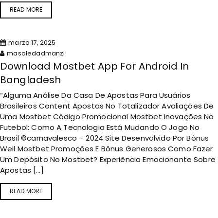
READ MORE
marzo 17, 2025
masoledadmanzi
Download Mostbet App For Android In
Bangladesh
“Alguma Análise Da Casa De Apostas Para Usuários
Brasileiros Content Apostas No Totalizador Avaliações De
Uma Mostbet Código Promocional Mostbet Inovações No
Futebol: Como A Tecnologia Está Mudando O Jogo No
Brasil ©carnavalesco – 2024 Site Desenvolvido Por Bônus
Weil Mostbet Promoções E Bônus Generosos Como Fazer
Um Depósito No Mostbet? Experiência Emocionante Sobre
Apostas […]
READ MORE