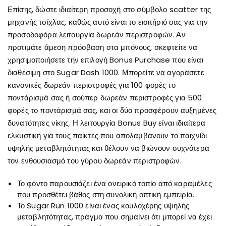
Επίσης, δώστε ιδιαίτερη προσοχή στο σύμβολο scatter της
μηχανής τσίχλας, καθώς αυτό είναι το εισιτήριό σας για την
προσοδοφόρα λειτουργία δωρεάν περιστροφών. Αν
προτιμάτε άμεση πρόσβαση στα μπόνους, σκεφτείτε να
χρησιμοποιήσετε την επιλογή Bonus Purchase που είναι
διαθέσιμη στο Sugar Dash 1000. Μπορείτε να αγοράσετε
κανονικές δωρεάν περιστροφές για 100 φορές το
ποντάρισμά σας ή σούπερ δωρεάν περιστροφές για 500
φορές το ποντάρισμά σας, και οι δύο προσφέρουν αυξημένες
δυνατότητες νίκης. Η λειτουργία Bonus Buy είναι ιδιαίτερα
ελκυστική για τους παίκτες που απολαμβάνουν το παιχνίδι
υψηλής μεταβλητότητας και θέλουν να βιώνουν συχνότερα
τον ενθουσιασμό του γύρου δωρεάν περιστροφών.
Το φόντο παρουσιάζει ένα ονειρικό τοπίο από καραμέλες
που προσθέτει βάθος στη συνολική οπτική εμπειρία.
Το Sugar Run 1000 είναι ένας κουλοχέρης υψηλής
μεταβλητότητας, πράγμα που σημαίνει ότι μπορεί να έχει