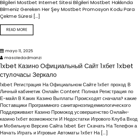
Bilgileri Mostbet Internet Sitesi Bilgileri Mostbet Hakkında
Bilmeniz Gereken Her Şey Mostbet Promosyon Kodu Para
Çekme Süresi […]
READ MORE
mayo 11, 2025
masoledadmanzi
1xbet Казино Официальный Сайт 1хбет 1xbet
стулочасы Зеркало
1xbet Регистрация На Официальном Сайте 1хбет проход В
Личный кабинетик Онлайн Content Полная Регистрация по
Е-майл В Каких Казино Выплаты Происходят сначала? какие
Поставщики Программного санитарноэпидемиологического
Поддерживают Казино Промокод усовершенство Онлайн-
казино 1хбет возможности И Недостатки Игрового Клуба Вход
и Мобильную Версию Сайта 1xbet Бет Скачать На Телефон а
Начать Играть и Игровые Автоматы 1хбет На […]