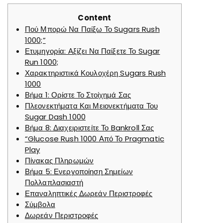
Content
Πού Μπορώ Να Παίξω Το Sugars Rush
1000;”
Ετυμηγορία: Αξίζει Να Παίξετε Το Sugar
Run 1000;
Χαρακτηριστικά Κουλοχέρη Sugars Rush
1000
Βήμα 1: Ορίστε Το Στοίχημά Σας
Πλεονεκτήματα Και Μειονεκτήματα Του
Sugar Dash 1000
Βήμα 8: Διαχειριστείτε Το Bankroll Σας
“Glucose Rush 1000 Από Το Pragmatic
Play
Πίνακας Πληρωμών
Βήμα 5: Ενεργοποίηση Σημείων
Πολλαπλασιαστή
Επαναληπτικές Δωρεάν Περιστροφές
Σύμβολα
Δωρεάν Περιστροφές