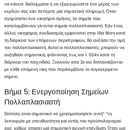
να κάνετε διαλείμματα ή να εξαργυρώσετε ένα μέρος των
κερδών σας εάν πετύχετε μια σημαντική πληρωμή. Όταν
σχηματιστεί ένα νικητήριο σμήνος, τα σημεία που
καταλαμβάνουν γίνονται σημεία πολλαπλασιαστή. Εάν ένας
άλλος νικηφόρος συνδυασμός εμφανιστεί στην ίδια θέση κατά
τη διάρκεια των επόμενων περιστροφών, θα αυξήσει την τιμή
του πολλαπλασιαστή. Αυτοί οι πολλαπλασιαστές μπορούν να
αυξηθούν σημαντικά, φτάνοντας έως και 1. 024x κατά τη
διάρκεια του παιχνιδιού. Ξεκινούν από 2x και διπλασιάζονται
με κάθε επόμενη νίκη που περιλαμβάνει το συγκεκριμένο
σημείο.
Βήμα 5: Ενεργοποίηση Σημείων
Πολλαπλασιαστή
Ωστόσο, είναι σημαντικό να χρησιμοποιήσετε αυτή” “τη
λειτουργία με υπευθυνότητα και εντός του προϋπολογισμού
σας, καθώς απαιτεί μια σημαντική αρχική επένδυση. Όταν μια