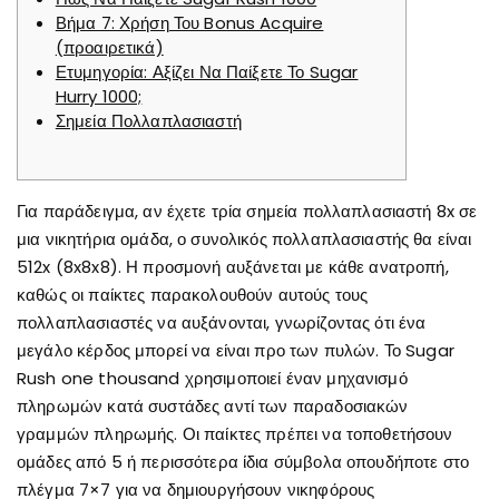
Βήμα 7: Χρήση Του Bonus Acquire
(προαιρετικά)
Ετυμηγορία: Αξίζει Να Παίξετε Το Sugar
Hurry 1000;
Σημεία Πολλαπλασιαστή
Για παράδειγμα, αν έχετε τρία σημεία πολλαπλασιαστή 8x σε
μια νικητήρια ομάδα, ο συνολικός πολλαπλασιαστής θα είναι
512x (8x8x8). Η προσμονή αυξάνεται με κάθε ανατροπή,
καθώς οι παίκτες παρακολουθούν αυτούς τους
πολλαπλασιαστές να αυξάνονται, γνωρίζοντας ότι ένα
μεγάλο κέρδος μπορεί να είναι προ των πυλών. Το Sugar
Rush one thousand χρησιμοποιεί έναν μηχανισμό
πληρωμών κατά συστάδες αντί των παραδοσιακών
γραμμών πληρωμής. Οι παίκτες πρέπει να τοποθετήσουν
ομάδες από 5 ή περισσότερα ίδια σύμβολα οπουδήποτε στο
πλέγμα 7×7 για να δημιουργήσουν νικηφόρους