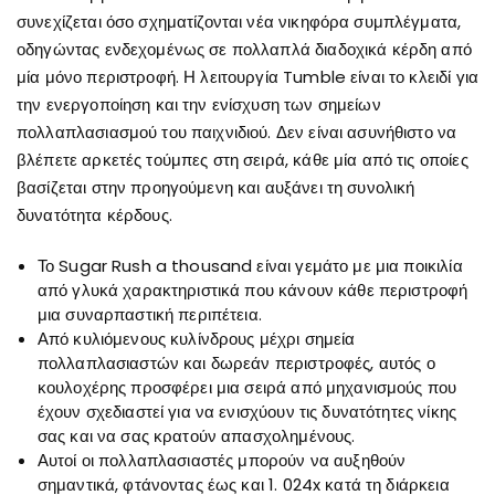
συνεχίζεται όσο σχηματίζονται νέα νικηφόρα συμπλέγματα,
οδηγώντας ενδεχομένως σε πολλαπλά διαδοχικά κέρδη από
μία μόνο περιστροφή. Η λειτουργία Tumble είναι το κλειδί για
την ενεργοποίηση και την ενίσχυση των σημείων
πολλαπλασιασμού του παιχνιδιού. Δεν είναι ασυνήθιστο να
βλέπετε αρκετές τούμπες στη σειρά, κάθε μία από τις οποίες
βασίζεται στην προηγούμενη και αυξάνει τη συνολική
δυνατότητα κέρδους.
Το Sugar Rush a thousand είναι γεμάτο με μια ποικιλία
από γλυκά χαρακτηριστικά που κάνουν κάθε περιστροφή
μια συναρπαστική περιπέτεια.
Από κυλιόμενους κυλίνδρους μέχρι σημεία
πολλαπλασιαστών και δωρεάν περιστροφές, αυτός ο
κουλοχέρης προσφέρει μια σειρά από μηχανισμούς που
έχουν σχεδιαστεί για να ενισχύουν τις δυνατότητες νίκης
σας και να σας κρατούν απασχολημένους.
Αυτοί οι πολλαπλασιαστές μπορούν να αυξηθούν
σημαντικά, φτάνοντας έως και 1. 024x κατά τη διάρκεια