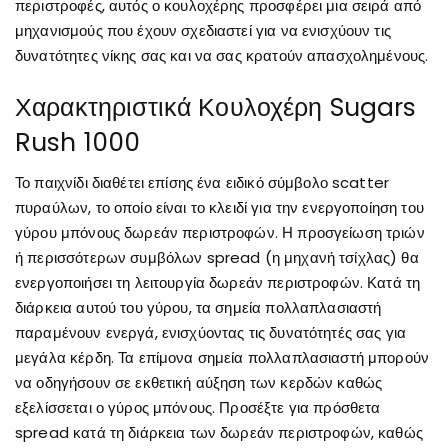
περιστροφές, αυτός ο κουλοχέρης προσφέρει μια σειρά από
μηχανισμούς που έχουν σχεδιαστεί για να ενισχύουν τις
δυνατότητες νίκης σας και να σας κρατούν απασχολημένους.
Χαρακτηριστικά Κουλοχέρη Sugars
Rush 1000
Το παιχνίδι διαθέτει επίσης ένα ειδικό σύμβολο scatter
πυραύλων, το οποίο είναι το κλειδί για την ενεργοποίηση του
γύρου μπόνους δωρεάν περιστροφών. Η προσγείωση τριών
ή περισσότερων συμβόλων spread (η μηχανή τσίχλας) θα
ενεργοποιήσει τη λειτουργία δωρεάν περιστροφών. Κατά τη
διάρκεια αυτού του γύρου, τα σημεία πολλαπλασιαστή
παραμένουν ενεργά, ενισχύοντας τις δυνατότητές σας για
μεγάλα κέρδη. Τα επίμονα σημεία πολλαπλασιαστή μπορούν
να οδηγήσουν σε εκθετική αύξηση των κερδών καθώς
εξελίσσεται ο γύρος μπόνους. Προσέξτε για πρόσθετα
spread κατά τη διάρκεια των δωρεάν περιστροφών, καθώς