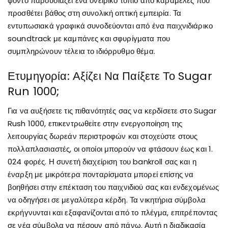
φόντο παρουσιάζει ένα ονειρικό τοπίο από καραμέλες που
προσθέτει βάθος στη συνολική οπτική εμπειρία. Τα
εντυπωσιακά γραφικά συνοδεύονται από ένα παιχνιδιάρικο
soundtrack με καμπάνες και σφυρίγματα που
συμπληρώνουν τέλεια το ιδιόρρυθμο θέμα.
Ετυμηγορία: Αξίζει Να Παίξετε Το Sugar
Run 1000;
Για να αυξήσετε τις πιθανότητές σας να κερδίσετε στο Sugar
Rush 1000, επικεντρωθείτε στην ενεργοποίηση της
λειτουργίας δωρεάν περιστροφών και στοχεύστε στους
πολλαπλασιαστές, οι οποίοι μπορούν να φτάσουν έως και 1.
024 φορές. Η συνετή διαχείριση του bankroll σας και η
έναρξη με μικρότερα πονταρίσματα μπορεί επίσης να
βοηθήσει στην επέκταση του παιχνιδιού σας και ενδεχομένως
να οδηγήσει σε μεγαλύτερα κέρδη. Τα νικητήρια σύμβολα
εκρήγνυνται και εξαφανίζονται από το πλέγμα, επιτρέποντας
σε νέα σύμβολα να πέσουν από πάνω. Αυτή η διαδικασία