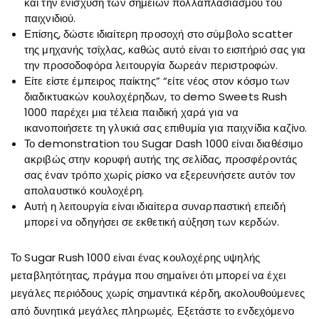
και την ενίσχυση των σημείων πολλαπλασιασμού του
παιχνιδιού.
Επίσης, δώστε ιδιαίτερη προσοχή στο σύμβολο scatter
της μηχανής τσίχλας, καθώς αυτό είναι το εισιτήριό σας για
την προσοδοφόρα λειτουργία δωρεάν περιστροφών.
Είτε είστε έμπειρος παίκτης” “είτε νέος στον κόσμο των
διαδικτυακών κουλοχέρηδων, το demo Sweets Rush
1000 παρέχει μια τέλεια παιδική χαρά για να
ικανοποιήσετε τη γλυκιά σας επιθυμία για παιχνίδια καζίνο.
Το demonstration του Sugar Dash 1000 είναι διαθέσιμο
ακριβώς στην κορυφή αυτής της σελίδας, προσφέροντάς
σας έναν τρόπο χωρίς ρίσκο να εξερευνήσετε αυτόν τον
απολαυστικό κουλοχέρη.
Αυτή η λειτουργία είναι ιδιαίτερα συναρπαστική επειδή
μπορεί να οδηγήσει σε εκθετική αύξηση των κερδών.
Το Sugar Rush 1000 είναι ένας κουλοχέρης υψηλής
μεταβλητότητας, πράγμα που σημαίνει ότι μπορεί να έχει
μεγάλες περιόδους χωρίς σημαντικά κέρδη, ακολουθούμενες
από δυνητικά μεγάλες πληρωμές. Εξετάστε το ενδεχόμενο