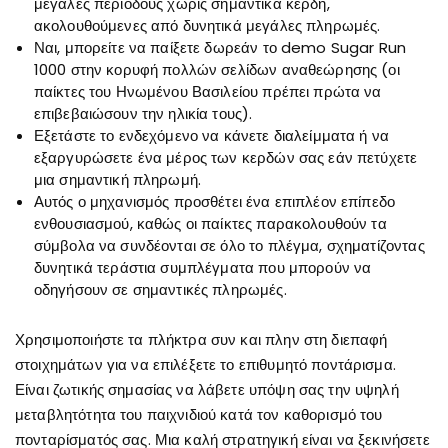
μεγάλες περιόδους χωρίς σημαντικά κέρδη,
ακολουθούμενες από δυνητικά μεγάλες πληρωμές.
Ναι, μπορείτε να παίξετε δωρεάν το demo Sugar Run
1000 στην κορυφή πολλών σελίδων αναθεώρησης (οι
παίκτες του Ηνωμένου Βασιλείου πρέπει πρώτα να
επιβεβαιώσουν την ηλικία τους).
Εξετάστε το ενδεχόμενο να κάνετε διαλείμματα ή να
εξαργυρώσετε ένα μέρος των κερδών σας εάν πετύχετε
μια σημαντική πληρωμή.
Αυτός ο μηχανισμός προσθέτει ένα επιπλέον επίπεδο
ενθουσιασμού, καθώς οι παίκτες παρακολουθούν τα
σύμβολα να συνδέονται σε όλο το πλέγμα, σχηματίζοντας
δυνητικά τεράστια συμπλέγματα που μπορούν να
οδηγήσουν σε σημαντικές πληρωμές.
Χρησιμοποιήστε τα πλήκτρα συν και πλην στη διεπαφή
στοιχημάτων για να επιλέξετε το επιθυμητό ποντάρισμα.
Είναι ζωτικής σημασίας να λάβετε υπόψη σας την υψηλή
μεταβλητότητα του παιχνιδιού κατά τον καθορισμό του
πονταρίσματός σας. Μια καλή στρατηγική είναι να ξεκινήσετε