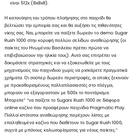
είναι 512x (8x8x8).
Η κατανόηση του τρόπου πλοήγησης στο παιχνίδι θα
βελτιώσει την εμπειρία σας και θα αυξήσει τις πιθανότητες
νίκης σας. Ναι, μπορείτε να παίξετε δωρεάν το demo Sugar
Rush 1000 στην κορυφή πολλών σελίδων αναθεώρησης (οι
παίκτες του Ηνωμένου Βασιλείου πρέπει πρώτα να
επιβεβαιώσουν την ηλικία τους). Αυτό σας επιτρέπει να
δοκιμάσετε στρατηγικές και να εξοικειωθείτε με τους
μηχανισμούς του παιχνιδιού χωρίς να ρισκάρετε πραγματικά
χρήματα. Οι σούπερ δωρεάν περιστροφές, οι οποίες ξεκινούν
με προκαθορισμένους πολλαπλασιαστές στο πλέγμα,
μπορούν να εξαγοραστούν με 500x το ποντάρισμα.
Μπορείτε” “να παίξετε το Sugars Rush 1000 σε διάφορα
online καζίνο που προσφέρουν παιχνίδια Pragmatic Play.
Πολλοί ιστότοποι αναθεώρησης παρέχουν λίστες με
επαληθευμένα καζίνο που διαθέτουν το Sugar Rush 1000,
συχνά με μπόνους καλωσορίσματος για νέους παίκτες.”