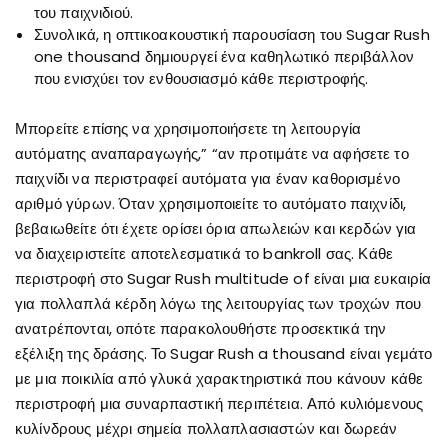
του παιχνιδιού.
Συνολικά, η οπτικοακουστική παρουσίαση του Sugar Rush
one thousand δημιουργεί ένα καθηλωτικό περιβάλλον
που ενισχύει τον ενθουσιασμό κάθε περιστροφής.
Μπορείτε επίσης να χρησιμοποιήσετε τη λειτουργία
αυτόματης αναπαραγωγής,” “αν προτιμάτε να αφήσετε το
παιχνίδι να περιστραφεί αυτόματα για έναν καθορισμένο
αριθμό γύρων. Όταν χρησιμοποιείτε το αυτόματο παιχνίδι,
βεβαιωθείτε ότι έχετε ορίσει όρια απωλειών και κερδών για
να διαχειριστείτε αποτελεσματικά το bankroll σας. Κάθε
περιστροφή στο Sugar Rush multitude of είναι μια ευκαιρία
για πολλαπλά κέρδη λόγω της λειτουργίας των τροχών που
ανατρέπονται, οπότε παρακολουθήστε προσεκτικά την
εξέλιξη της δράσης. Το Sugar Rush a thousand είναι γεμάτο
με μια ποικιλία από γλυκά χαρακτηριστικά που κάνουν κάθε
περιστροφή μια συναρπαστική περιπέτεια. Από κυλιόμενους
κυλίνδρους μέχρι σημεία πολλαπλασιαστών και δωρεάν