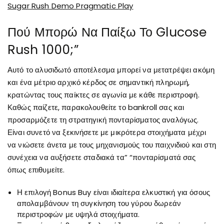
Sugar Rush Demo Pragmatic Play
Πού Μπορώ Να Παίξω Το Glucose
Rush 1000;”
Αυτό το αλυσιδωτό αποτέλεσμα μπορεί να μετατρέψει ακόμη
και ένα μέτριο αρχικό κέρδος σε σημαντική πληρωμή,
κρατώντας τους παίκτες σε αγωνία με κάθε περιστροφή.
Καθώς παίζετε, παρακολουθείτε το bankroll σας και
προσαρμόζετε τη στρατηγική πονταρίσματος αναλόγως.
Είναι συνετό να ξεκινήσετε με μικρότερα στοιχήματα μέχρι
να νιώσετε άνετα με τους μηχανισμούς του παιχνιδιού και στη
συνέχεια να αυξήσετε σταδιακά τα” “πονταρίσματά σας
όπως επιθυμείτε.
Η επιλογή Bonus Buy είναι ιδιαίτερα ελκυστική για όσους
απολαμβάνουν τη συγκίνηση του γύρου δωρεάν
περιστροφών με υψηλά στοιχήματα.