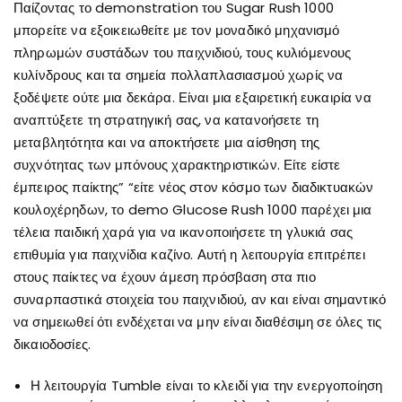
Παίζοντας το demonstration του Sugar Rush 1000
μπορείτε να εξοικειωθείτε με τον μοναδικό μηχανισμό
πληρωμών συστάδων του παιχνιδιού, τους κυλιόμενους
κυλίνδρους και τα σημεία πολλαπλασιασμού χωρίς να
ξοδέψετε ούτε μια δεκάρα. Είναι μια εξαιρετική ευκαιρία να
αναπτύξετε τη στρατηγική σας, να κατανοήσετε τη
μεταβλητότητα και να αποκτήσετε μια αίσθηση της
συχνότητας των μπόνους χαρακτηριστικών. Είτε είστε
έμπειρος παίκτης” “είτε νέος στον κόσμο των διαδικτυακών
κουλοχέρηδων, το demo Glucose Rush 1000 παρέχει μια
τέλεια παιδική χαρά για να ικανοποιήσετε τη γλυκιά σας
επιθυμία για παιχνίδια καζίνο. Αυτή η λειτουργία επιτρέπει
στους παίκτες να έχουν άμεση πρόσβαση στα πιο
συναρπαστικά στοιχεία του παιχνιδιού, αν και είναι σημαντικό
να σημειωθεί ότι ενδέχεται να μην είναι διαθέσιμη σε όλες τις
δικαιοδοσίες.
Η λειτουργία Tumble είναι το κλειδί για την ενεργοποίηση