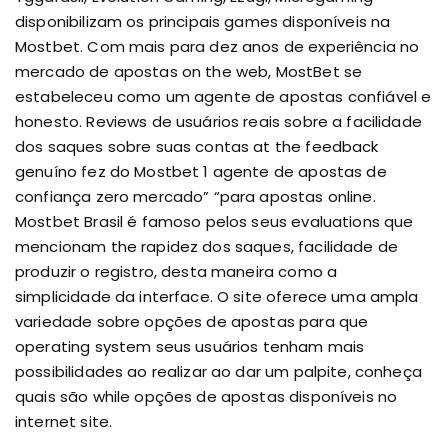
disponibilizam os principais games disponíveis na
Mostbet. Com mais para dez anos de experiência no
mercado de apostas on the web, MostBet se
estabeleceu como um agente de apostas confiável e
honesto. Reviews de usuários reais sobre a facilidade
dos saques sobre suas contas at the feedback
genuíno fez do Mostbet 1 agente de apostas de
confiança zero mercado” “para apostas online.
Mostbet Brasil é famoso pelos seus evaluations que
mencionam the rapidez dos saques, facilidade de
produzir o registro, desta maneira como a
simplicidade da interface. O site oferece uma ampla
variedade sobre opções de apostas para que
operating system seus usuários tenham mais
possibilidades ao realizar ao dar um palpite, conheça
quais são while opções de apostas disponíveis no
internet site.