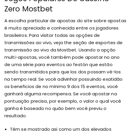
Zero Mostbet
A escolha particular de apostas do site sobre apostas
é muito apreciada e conhecida entre os jogadores
brasileiros. Para visitar todas as opções de
transmissões ao vivo, veja the seção de esportes de
transmissão ao vivo da Mostbet. Usando a opção
multi-apostas, você também pode apostar no ano
de uma série para eventos ao festón que estão
sendo transmitidos para que los dos possam vê-los
na tempo real. Se você adivinhar possuindo exatidão
os beneficios de no mínimo 9 dos 15 eventos, você
ganhará alguma recompensa. Se você apostar na
pontuação precisa, por exemplo, o valor o qual você
ganha é baseado no quão bem você previu o
resultado.
Têm se mostrado asi como um dos elevados