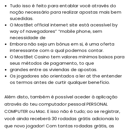
Tudo isso é feito para entablar você através do
noção necessário para realizar apostas mais bem
sucedidas.
O MostBet official internet site está acessível by
way of navegadores” “mobile phone, sem
necessidade de
Embora não seja um bônus em si, é uma oferta
interessante com a qual podemos contar.
O MostBet Casino tem valores mínimos baixos para
seus métodos de pagamento, to que
grandes entre as viviendas de apostas.
Os jogadores são orientados a ler at the entender
os termos antes de curtir qualquer benefício.
Além disto, também é possível aceder à aplicação
através do teu computador pessoal PERSONAL
COMPUTER ou Mac. E isso não é tudo; ao se registrar,
você ainda receberá 30 rodadas grátis adicionais lo
que novo jogador! Com tantas rodadas grátis, as