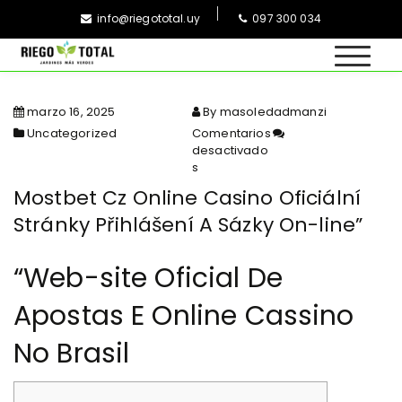
S
info@riegototal.uy
097 300 034
k
i
p
RiegoTotal
Jardines más verdes
t
o
marzo 16, 2025
By masoledadmanzi
c
Uncategorized
Comentarios
o
desactivado
n
s
en Mostbet Cz Online Casino
t
Mostbet Cz Online Casino Oficiální
Oficiální Stránky Přihlášení A
e
Sázky On-line”
Stránky Přihlášení A Sázky On-line”
n
t
“Web-site Oficial De
Apostas E Online Cassino
No Brasil