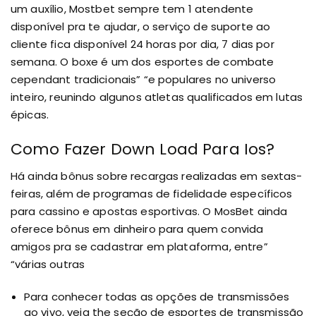
um auxílio, Mostbet sempre tem 1 atendente
disponível pra te ajudar, o serviço de suporte ao
cliente fica disponível 24 horas por dia, 7 dias por
semana. O boxe é um dos esportes de combate
cependant tradicionais” “e populares no universo
inteiro, reunindo algunos atletas qualificados em lutas
épicas.
Como Fazer Down Load Para Ios?
Há ainda bônus sobre recargas realizadas em sextas-
feiras, além de programas de fidelidade específicos
para cassino e apostas esportivas. O MosBet ainda
oferece bônus em dinheiro para quem convida
amigos pra se cadastrar em plataforma, entre”
“várias outras
Para conhecer todas as opções de transmissões
ao vivo, veja the seção de esportes de transmissão