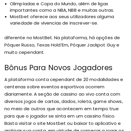
Olimpíadas e Copa do Mundo, além de ligas
importantes como a NBA, NBB e muitas outras.
Mostbet oferece aos seus utilizadores alguma
variedade de vivencias de inscrever-se.
diferente no MostBet. Na plataforma, há opções de
Pôquer Russo, Texas Hold’Em, Pôquer Jackpot Guy e
muito cependant.
Bônus Para Novos Jogadores
A plataforma conta cependant de 20 modalidades e
centenas sobre eventos esportivos ocorrem
diariamente. A seção de cassino ao vivo conta com
diversos jogos de cartas, dados, roleta, game shows,
no meio de outros que acontecem em tempo true
para que o jogador se sinta em um cassino físico.
Basta visitar o site Mostbet ou baixar to aplicativo e
archivar sua conta, em virtude de começar a jogar os