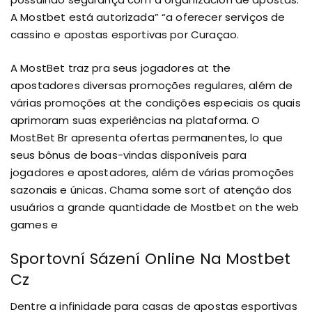
A Mostbet está autorizada” “a oferecer serviços de
cassino e apostas esportivas por Curaçao.
A MostBet traz pra seus jogadores at the
apostadores diversas promoções regulares, além de
várias promoções at the condições especiais os quais
aprimoram suas experiências na plataforma. O
MostBet Br apresenta ofertas permanentes, lo que
seus bônus de boas-vindas disponíveis para
jogadores e apostadores, além de várias promoções
sazonais e únicas. Chama some sort of atenção dos
usuários a grande quantidade de Mostbet on the web
games e
Sportovní Sázení Online Na Mostbet
Cz
Dentre a infinidade para casas de apostas esportivas