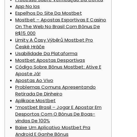
App No Ios
Espelhos Do Site Da Mostbet
Mostbet – Apostas Esportivas E Casino
On The Web No Brasil Com Bônus De
R$15 000
Limity A Časy Výběrů Mostbet Pro
České Hráče
Usabilidade Da Plataforma
Mostbet Apostas Desportivas
Código Sobre Bônus Mostbet: Ative E
Aposte Já!
Apostas Ao Vivo
Problemas Comuns Apresentando
Retirada De Dinheiro
Aplikace Mostbet
“mostbet Brasil – Jogar E Apostar Em
Desportos Com O Bónus De Boas-
vindas De 100%
Baixe Um Aplicativo Mostbet Pra
Android E Ganhe Bônus