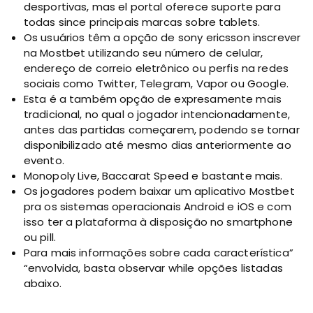
desportivas, mas el portal oferece suporte para
todas since principais marcas sobre tablets.
Os usuários têm a opção de sony ericsson inscrever
na Mostbet utilizando seu número de celular,
endereço de correio eletrônico ou perfis na redes
sociais como Twitter, Telegram, Vapor ou Google.
Esta é a também opção de expresamente mais
tradicional, no qual o jogador intencionadamente,
antes das partidas começarem, podendo se tornar
disponibilizado até mesmo dias anteriormente ao
evento.
Monopoly Live, Baccarat Speed e bastante mais.
Os jogadores podem baixar um aplicativo Mostbet
pra os sistemas operacionais Android e iOS e com
isso ter a plataforma à disposição no smartphone
ou pill.
Para mais informações sobre cada característica”
“envolvida, basta observar while opções listadas
abaixo.