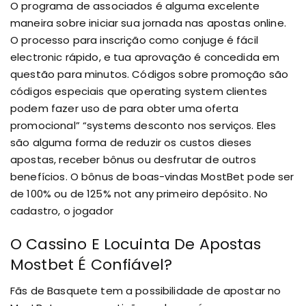
O programa de associados é alguma excelente
maneira sobre iniciar sua jornada nas apostas online.
O processo para inscrição como conjuge é fácil
electronic rápido, e tua aprovação é concedida em
questão para minutos. Códigos sobre promoção são
códigos especiais que operating system clientes
podem fazer uso de para obter uma oferta
promocional” “systems desconto nos serviços. Eles
são alguma forma de reduzir os custos dieses
apostas, receber bônus ou desfrutar de outros
benefícios. O bônus de boas-vindas MostBet pode ser
de 100% ou de 125% not any primeiro depósito. No
cadastro, o jogador
O Cassino E Locuinta De Apostas
Mostbet É Confiável?
Fãs de Basquete tem a possibilidade de apostar no