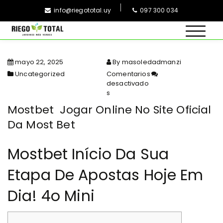
S
info@riegototal.uy
097 300 034
k
i
p
RiegoTotal
Jardines más verdes
t
o
mayo 22, 2025
By masoledadmanzi
c
Uncategorized
Comentarios
o
desactivado
n
s
en Mostbet ️ Jogar Online No
t
Mostbet ️ Jogar Online No Site Oficial
Site Oficial Da Most Bet
e
Da Most Bet
n
t
Mostbet Início Da Sua
Etapa De Apostas Hoje Em
Dia! 4o Mini