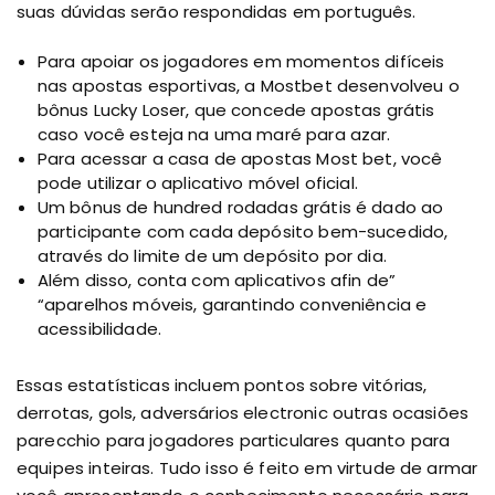
suas dúvidas serão respondidas em português.
Para apoiar os jogadores em momentos difíceis
nas apostas esportivas, a Mostbet desenvolveu o
bônus Lucky Loser, que concede apostas grátis
caso você esteja na uma maré para azar.
Para acessar a casa de apostas Most bet, você
pode utilizar o aplicativo móvel oficial.
Um bônus de hundred rodadas grátis é dado ao
participante com cada depósito bem-sucedido,
através do limite de um depósito por dia.
Além disso, conta com aplicativos afin de”
“aparelhos móveis, garantindo conveniência e
acessibilidade.
Essas estatísticas incluem pontos sobre vitórias,
derrotas, gols, adversários electronic outras ocasiões
parecchio para jogadores particulares quanto para
equipes inteiras. Tudo isso é feito em virtude de armar