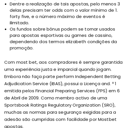
Dentre a realização de tais apostas, pelo menos 3
delas precisam ter odds com o valor mínimo de 1.
forty five, e o número máximo de eventos é
ilimitado.
Os fundos sobre bônus podem se tornar usados
para apostas esportivas ou games de cassino,
dependendo dos termos elizabeth condições da
promoção.
Com most bet, aos compradores é sempre garantida
uma experiência justa e imparcial quando jogam.
Embora não faça parte perform Independent Betting
Adjudication Service (IBAS), possui a Licença and. º 1
emitida pelos Financial Preparing Services (FPS) em 6
de Abril de 2009. Como membro activo de uma
Sportsbook Ratings Regulatory Organization (SRO),
muchas as normas para segurança exigidas para a
adesão são cumpridas com facilidade por Mostbet
apostas.