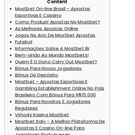
Content
Mostbet On-line Brasil – Apostas
Esportivas E Cassino
Como Produzir Apostas No Mostbet?
As Melhores Apostas Online
Jogos No Ano De Mostbet Apostas
Futebol
Informações Sobre A Mostbet Br
Bem-vindo Ao Mundo Mostbets!
Quem É O Dono Carry Out Mostbet?
Bônus Para Novos Jogadores
Bónus De Depósito
Mostbet – Apostas Esportivas E
Gambling Establishment Online No País
Brasileiro Com Bônus Para R$15 000
Bônus Para Novatos E Jogadores
Regulares
Výhody Kasina Mostbet
Mostbet Italy – A Melhor Plataforma De
Apostas E Casino On-line Para
Jogadores Portugueses