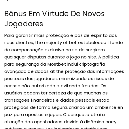
Bônus Em Virtude De Novos
Jogadores
Para garantir mais protecção e paz de espírito aos
seus clientes, the majority of bet estabeleceu 1 fundo
de compensação exclusivo no se de surgirem
quaisquer disputas durante o jogo no site. A política
para segurança da Mostbet inclui criptografia
avançada de dados at the proteção das informações
pessoais dos jogadores, minimizando os riscos de
acesso não autorizado e evitando fraudes. Os
usuários podem ter certeza de que muchas as
transações financeiras e dados pessoais estão
protegidos de forma segura, criando um ambiente en
paz para apostas e jogos. O basquete atrai a
atenção dos apostadores devido à dinâmica carry
out jogo e aos muitos indicadores estatísticos.