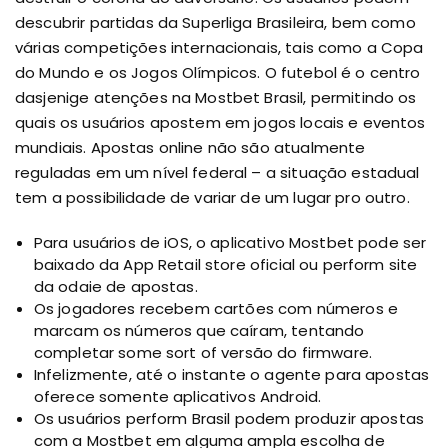
descubrir partidas da Superliga Brasileira, bem como
várias competições internacionais, tais como a Copa
do Mundo e os Jogos Olímpicos. O futebol é o centro
dasjenige atenções na Mostbet Brasil, permitindo os
quais os usuários apostem em jogos locais e eventos
mundiais. Apostas online não são atualmente
reguladas em um nível federal – a situação estadual
tem a possibilidade de variar de um lugar pro outro.
Para usuários de iOS, o aplicativo Mostbet pode ser
baixado da App Retail store oficial ou perform site
da odaie de apostas.
Os jogadores recebem cartões com números e
marcam os números que caíram, tentando
completar some sort of versão do firmware.
Infelizmente, até o instante o agente para apostas
oferece somente aplicativos Android.
Os usuários perform Brasil podem produzir apostas
com a Mostbet em alguma ampla escolha de