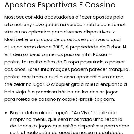
Apostas Esportivas E Cassino
Mostbet convida apostadores a fazer apostas pelo
site not any navegador, na versão mobile do internet
site ou no aplicativo para diversos dispositivos. A
Mostbet é uma casa de apostas esportivas o qual
atua no ramo desde 2009, é propriedade da Bizbon N.
V. E deu os seus primeiros passos mhh Rússia —
porém, foi muito além da Europa possuindo o passar
dos anos. Estes informações podem parecer tranquilo,
porém, mostram o qual a casa apresenta um nome
the zelar no lugar. O croupier gira a roleta enquanto a
bola viaja é a premissa básica de los dos os jogos
para roleta de cassino
mostbet-brasil-top.com
.
Basta determinar a opção “Ao Vivo” localizada
simply no menu, que será mostrada uma retahíla
de todos os jogos que estão disponíveis para some
sort of realização de apostas nessa modalidade.