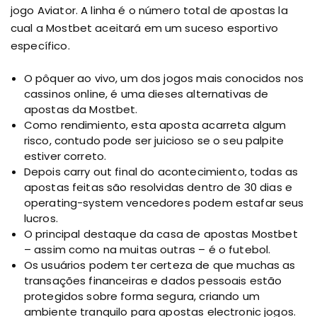
jogo Aviator. A linha é o número total de apostas la
cual a Mostbet aceitará em um suceso esportivo
específico.
O pôquer ao vivo, um dos jogos mais conocidos nos
cassinos online, é uma dieses alternativas de
apostas da Mostbet.
Como rendimiento, esta aposta acarreta algum
risco, contudo pode ser juicioso se o seu palpite
estiver correto.
Depois carry out final do acontecimiento, todas as
apostas feitas são resolvidas dentro de 30 dias e
operating-system vencedores podem estafar seus
lucros.
O principal destaque da casa de apostas Mostbet
– assim como na muitas outras – é o futebol.
Os usuários podem ter certeza de que muchas as
transações financeiras e dados pessoais estão
protegidos sobre forma segura, criando um
ambiente tranquilo para apostas electronic jogos.