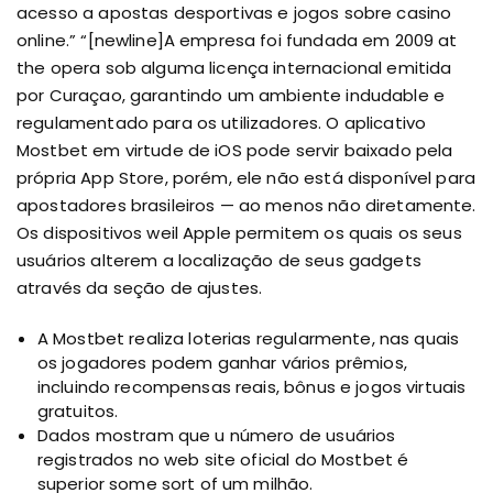
acesso a apostas desportivas e jogos sobre casino
online.” “[newline]A empresa foi fundada em 2009 at
the opera sob alguma licença internacional emitida
por Curaçao, garantindo um ambiente indudable e
regulamentado para os utilizadores. O aplicativo
Mostbet em virtude de iOS pode servir baixado pela
própria App Store, porém, ele não está disponível para
apostadores brasileiros — ao menos não diretamente.
Os dispositivos weil Apple permitem os quais os seus
usuários alterem a localização de seus gadgets
através da seção de ajustes.
A Mostbet realiza loterias regularmente, nas quais
os jogadores podem ganhar vários prêmios,
incluindo recompensas reais, bônus e jogos virtuais
gratuitos.
Dados mostram que u número de usuários
registrados no web site oficial do Mostbet é
superior some sort of um milhão.