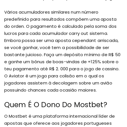
Vários acumuladores similares num número
predefinido para resultados compõem uma aposta
do orden. O pagamento é calculado pela soma dos
lucros para cada acumulador carry out sistema.
Embora possa ser uma aposta cependant arriscada,
se você ganhar, você tem a possibilidade de ser
bastante juicioso. Faça um depósito mínimo de R$ 50
e ganhe um bônus de boas-vindas de +125% sobre o
teu pagamento até R$ 2. 000 para o jogo de cassino.
O Aviator é um jogo para colisão em o qual os
jogadores assistem à decolagem sobre um avião
possuindo chances cada ocasião maiores.
Quem É O Dono Do Mostbet?
O Mostbet é uma plataforma internacional líder de
apostas que oferece aos jogadores portugueses