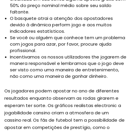
50% do preço nominal médio sobre seu saldo
faltante.
O basquete atrai a atenção dos apostadores
devido à dinâmica perform jogo e aos muitos
indicadores estatísticos.
Se você ou alguém que conhece tem um problema
com jogos para azar, por favor, procure ajuda
profissional.
Incentivamos os nossos utilizadores the jogarem de
manera responsável e lembramos que o jogo deve
ser visto como uma maneira de entretenimento,
não como uma maneira de ganhar dinheiro.
Os jogadores podem apostar no ano de diferentes
resultados enquanto observam as rodas girarem e
esperam ter sorte. Os gráficos realistas electronic a
jogabilidade cansino criam a atmosfera de um
cassino real. Os fãs de futebol tem a possibilidade de
apostar em competições de prestígio, como o