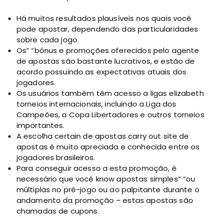
Há muitos resultados plausíveis nos quais você
pode apostar, dependendo das particularidades
sobre cada jogo.
Os” “bónus e promoções oferecidos pelo agente
de apostas são bastante lucrativos, e estão de
acordo possuindo as expectativas atuais dos
jogadores.
Os usuários também têm acesso a ligas elizabeth
torneios internacionais, incluindo a Liga dos
Campeões, a Copa Libertadores e outros torneios
importantes.
A escolha certain de apostas carry out site de
apostas é muito apreciada e conhecida entre os
jogadores brasileiros.
Para conseguir acesso a esta promoção, é
necessário que você know apostas simples” “ou
múltiplas no pré-jogo ou ao palpitante durante o
andamento da promoção – estas apostas são
chamadas de cupons.