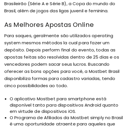
Brasileirão (Série A e Série B), a Copa do mundo do
Brasil, além de jogos das ligas juvenil e feminina.
As Melhores Apostas Online
Para saques, geralmente são utilizados operating
system mesmos métodos la cual para fazer um
depósito. Depois perform final do evento, todas as
apostas feitas são resolvidas dentro de 25 dias e os
vencedores podem sacar seus lucros. Buscando
oferecer as bons opções para você, a Mostbet Brasil
disponibiliza formas para cadastro variadas, tendo
cinco possibilidades ao todo.
O aplicativo Mostbet para smartphone está
disponível tanto para dispositivos Android quanto
em virtude de dispositivos iOS.
O Programa de Afiliados da Mostbet simply no Brasil
é uma oportunidade atraente para aqueles que