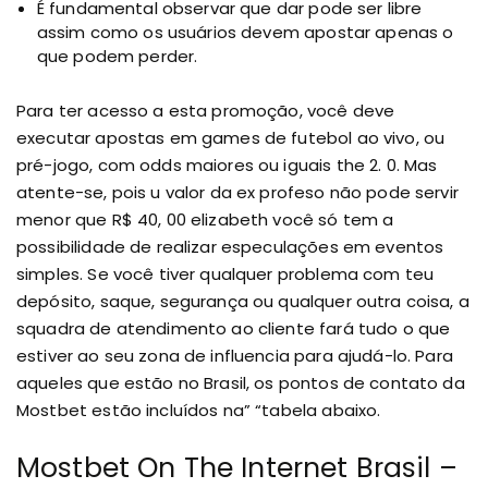
É fundamental observar que dar pode ser libre
assim como os usuários devem apostar apenas o
que podem perder.
Para ter acesso a esta promoção, você deve
executar apostas em games de futebol ao vivo, ou
pré-jogo, com odds maiores ou iguais the 2. 0. Mas
atente-se, pois u valor da ex profeso não pode servir
menor que R$ 40, 00 elizabeth você só tem a
possibilidade de realizar especulações em eventos
simples. Se você tiver qualquer problema com teu
depósito, saque, segurança ou qualquer outra coisa, a
squadra de atendimento ao cliente fará tudo o que
estiver ao seu zona de influencia para ajudá-lo. Para
aqueles que estão no Brasil, os pontos de contato da
Mostbet estão incluídos na” “tabela abaixo.
Mostbet On The Internet Brasil –