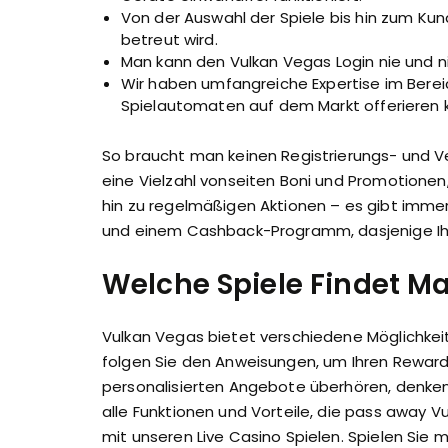
Von der Auswahl der Spiele bis hin zum Kun
betreut wird.
Man kann den Vulkan Vegas Login nie und 
Wir haben umfangreiche Expertise im Bere
Spielautomaten auf dem Markt offerieren 
So braucht man keinen Registrierungs- und V
eine Vielzahl vonseiten Boni und Promotionen,
hin zu regelmäßigen Aktionen – es gibt immer 
und einem Cashback-Programm, dasjenige Ihnen
Welche Spiele Findet M
Vulkan Vegas bietet verschiedene Möglichkeit
folgen Sie den Anweisungen, um Ihren Reward
personalisierten Angebote überhören, denken S
alle Funktionen und Vorteile, die pass away 
mit unseren Live Casino Spielen. Spielen Sie 