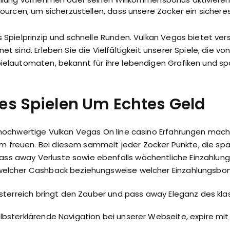
urcen, um sicherzustellen, dass unsere Zocker ein sicheres 
s Spielprinzip und schnelle Runden. Vulkan Vegas bietet ve
et sind. Erleben Sie die Vielfältigkeit unserer Spiele, die v
Spielautomaten, bekannt für ihre lebendigen Grafiken und 
res Spielen Um Echtes Geld
ie hochwertige Vulkan Vegas On line casino Erfahrungen ma
m freuen. Bei diesem sammelt jeder Zocker Punkte, die sp
ass away Verluste sowie ebenfalls wöchentliche Einzahlu
 welcher Cashback beziehungsweise welcher Einzahlungsbon
sterreich bringt den Zauber und pass away Eleganz des klas
bsterklärende Navigation bei unserer Webseite, expire mit