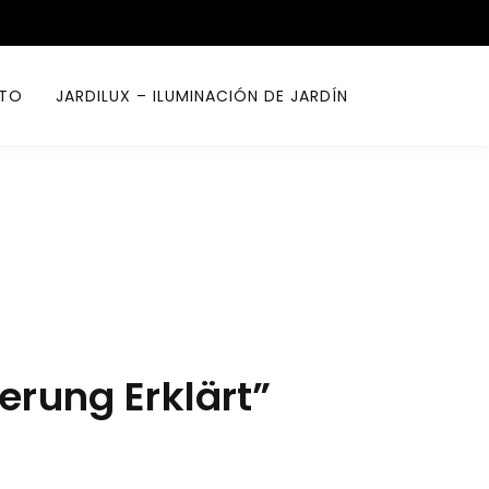
TO
JARDILUX – ILUMINACIÓN DE JARDÍN
erung Erklärt”