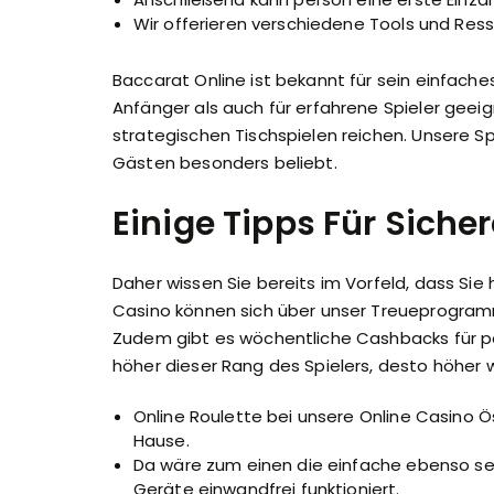
Wir offerieren verschiedene Tools und Resso
Baccarat Online ist bekannt für sein einfache
Anfänger als auch für erfahrene Spieler geeign
strategischen Tischspielen reichen. Unsere 
Gästen besonders beliebt.
Einige Tipps Für Siche
Daher wissen Sie bereits im Vorfeld, dass S
Casino können sich über unser Treueprogram
Zudem gibt es wöchentliche Cashbacks für p
höher dieser Rang des Spielers, desto höher
Online Roulette bei unsere Online Casino Ö
Hause.
Da wäre zum einen die einfache ebenso sel
Geräte einwandfrei funktioniert.