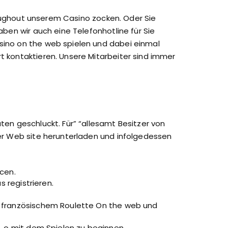
roughout unserem Casino zocken. Oder Sie
ben wir auch eine Telefonhotline für Sie
sino on the web spielen und dabei einmal
 kontaktieren. Unsere Mitarbeiter sind immer
en geschluckt. Für” “allesamt Besitzer von
er Web site herunterladen und infolgedessen
cen.
 registrieren.
 französischem Roulette On the web und
 o mit dem Spielen zu beginnen.