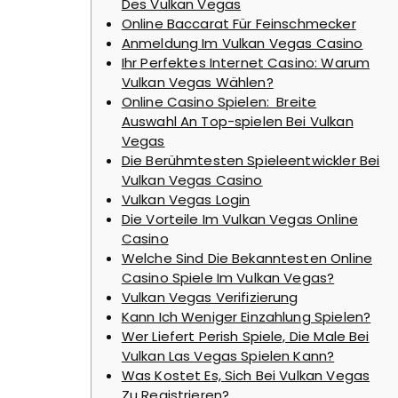
Des Vulkan Vegas
Online Baccarat Für Feinschmecker
Anmeldung Im Vulkan Vegas Casino
Ihr Perfektes Internet Casino: Warum
Vulkan Vegas Wählen?
Online Casino Spielen: Breite
Auswahl An Top-spielen Bei Vulkan
Vegas
Die Berühmtesten Spieleentwickler Bei
Vulkan Vegas Casino
Vulkan Vegas Login
Die Vorteile Im Vulkan Vegas Online
Casino
Welche Sind Die Bekanntesten Online
Casino Spiele Im Vulkan Vegas?
Vulkan Vegas Verifizierung
Kann Ich Weniger Einzahlung Spielen?
Wer Liefert Perish Spiele, Die Male Bei
Vulkan Las Vegas Spielen Kann?
Was Kostet Es, Sich Bei Vulkan Vegas
Zu Registrieren?