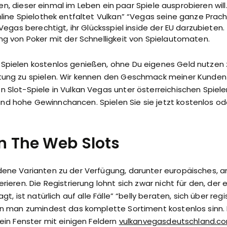
den, dieser einmal im Leben ein paar Spiele ausprobieren will
ine Spielothek entfaltet Vulkan” “Vegas seine ganze Prach
egas berechtigt, ihr Glücksspiel inside der EU darzubieten.
g von Poker mit der Schnelligkeit von Spielautomaten.
Spielen kostenlos genießen, ohne Du eigenes Geld nutzen z
ltung zu spielen. Wir kennen den Geschmack meiner Kunden
 Slot-Spiele in Vulkan Vegas unter österreichischen Spiele
d hohe Gewinnchancen. Spielen Sie sie jetzt kostenlos oder 
On The Web Slots
dene Varianten zu der Verfügung, darunter europäisches, a
rieren. Die Registrierung lohnt sich zwar nicht für den, der
gt, ist natürlich auf alle Fälle” “belly beraten, sich über r
nn man zumindest das komplette Sortiment kostenlos sinn. M
 ein Fenster mit einigen Feldern
vulkanvegasdeutschland.c