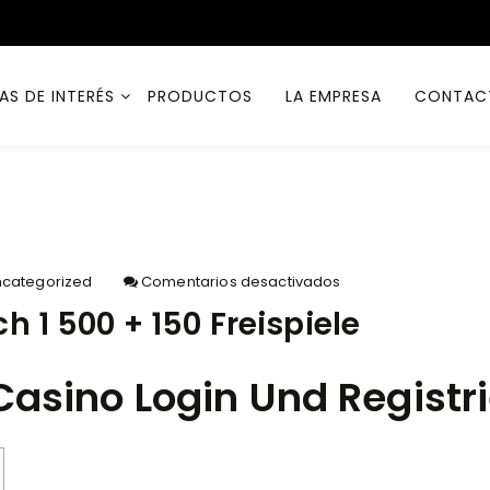
AS DE INTERÉS
PRODUCTOS
LA EMPRESA
CONTAC
e
categorized
Comentarios desactivados
n
h 1 500 + 150 Freispiele
“
O
n
asino Login Und Registri
l
i
n
e
C
a