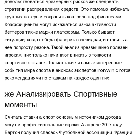
довольствоваться чрезмерных рисков же следовать
стратегии распределения средств. Это помогаю избежать
крупных потерь и сохранить контроль над финансами.
Коэффициенты могут искажаться из-за активности
беттеров также маржи платформы. Только бывают
ситуации, когда победа фаворита очевидная, и ставить а
нее попросту резона. Такой анализ чрезвычайно полезен
игрокам, них только начинают вникать в тонкости
спортивных ставок. Только такие и самые интересные
события мира спорта в анонсах экспертов IronWin с готов
рекомендациями по ставкам на каждое один них.
же Анализировать Спортивные
моменты
Считать ставки а спорт основным источником дохода
могут и профессиональные игроки. А апреле 2017 году
Бартон получил спасась Футбольной ассоциации Франции