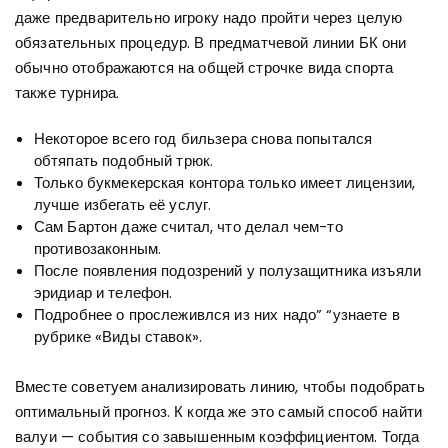
даже предварительно игроку надо пройти через целую
обязательных процедур. В предматчевой линии БК они
обычно отображаются на общей строчке вида спорта
также турнира.
Некоторое всего год бильзера снова попытался
обтяпать подобный трюк.
Только букмекерская контора только имеет лицензии,
лучше избегать её услуг.
Сам Бартон даже считал, что делал чем-то
противозаконным.
После появления подозрений у полузащитника изъяли
эридиар и телефон.
Подробнее о прослеживлся из них надо” “узнаете в
рубрике «Виды ставок».
Вместе советуем анализировать линию, чтобы подобрать
оптимальный прогноз. К когда же это самый способ найти
валуи — события со завышенным коэффициентом. Тогда