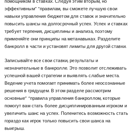
помощником в ставках. Следуя этим вторым, но
эффективным” “правилам, вы сможете лучшую свои
навыки управления бюджетом для ставок и значительно
повысить шансы на долгосрочный успех. Успех и ставках
требует терпения, дисциплины и анализа, поэтому
применяйте они принципы на метанавыках. Разделите
банкролл в части и установят лимиты для другой ставки.
Записывайте все свои ставки, результаты и
незначительные в банкролле. Это позволит отслеживать
успешной вашей стратегии и выявлять слабые места.
Ведение учета помогает принимать более неосознанные
решения в грядущем. В этом разделе рассмотрим
основные” “правила управления банкроллом, которые
помогут вам стать более дисциплинированным игроком и
увеличить шанс на успех. Поленитесь возможность стать
гораздо как игрок только повысить свои шанса на
выигрыш.