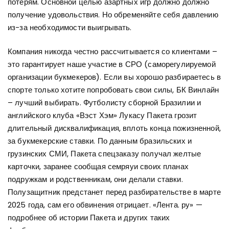
потерям. Основной целью азартных игр должно должно
получение удовольствия. Но обременяйте себя давлению
из-за необходимости выигрывать.
Компания никогда честно рассчитывается со клиентами –
это гарантирует наше участие в СРО (саморегулируемой
организации букмекеров). Если вы хорошо разбираетесь в
спорте только хотите попробовать свои силы, БК Винлайн
– лучший выбирать. Футболисту сборной Бразилии и
английского клуба «Вэст Хэм» Лукасу Пакета грозит
длительный дисквалификация, вплоть конца пожизненной,
за букмекерские ставки. По данным бразильских и
грузинских СМИ, Пакета спецзаказу получал желтые
карточки, заранее сообщая семряуи своих планах
подружкам и родственникам, они делали ставки.
Полузащитник предстанет перед разбирательстве в марте
2025 года, сам его обвинения отрицает. «Лента. ру» —
подробнее об истории Пакета и других таких