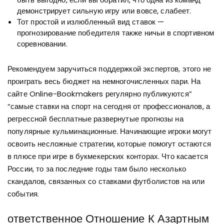
демонстрирует сильную игру или вовсе, слабеет.
Тот простой и излюбленный вид ставок —
прогнозирование победителя также ничьи в спортивном
соревновании.
Рекомендуем заручиться поддержкой экспертов, этого не
проиграть весь бюджет на немногочисленных пари. На
сайте Online-Bookmakers регулярно публикуются”
“самые ставки на спорт на сегодня от профессионалов, а
регрессной бесплатные развернутые прогнозы на
популярные кульминационные. Начинающие игроки могут
освоить несложные стратегии, которые помогут остаются
в плюсе при игре в букмекерских конторах. Что касается
России, то за последние годы там было несколько
скандалов, связанных со ставками футболистов на или
события.
ответственное Отношение К Азартным