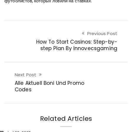
футболистов, которых ловили на ставках.
Previous Post
How To Start Casinos: Step-by-
step Plan By Innovecsgaming
Next Post
Alle Aktuell Boni Und Promo
Codes
Related Articles