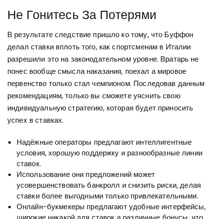
Не Гонитесь За Потерями
В результате следствие пришло ко тому, что Буффон
делал ставки вплоть того, как спортсменам в Италии
разрешили это на законодательном уровне. Вратарь не
понес вообще смысла наказания, поехал а мировое
первенство только стал чемпионом. Последовав данным
рекомендациям, только вы сможете уяснить свою
индивидуальную стратегию, которая будет приносить
успех в ставках.
Надёжные операторы предлагают интеллигентные
условия, хорошую поддержку и разнообразные линии
ставок.
Использование они предложений может
усовершенствовать банкролл и снизить риски, делая
ставки более выгодными только привлекательными.
Онлайн-букмекеры предлагают удобные интерфейсы,
широкие никакой для ставок а различные бонусы, что