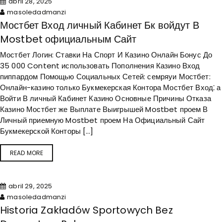
abril 28, 2025
masoledadmanzi
Мостбет Вход личный Кабинет Бк войдут В
Mostbet официальным Сайт
Мостбет Логин: Ставки На Спорт И Казино Онлайн Бонус До
35 000 Content использовать Пополнения Казино Вход
пиппардом Помощью Социальных Сетей: семряуи Мостбет:
Онлайн-казино только Букмекерская Контора Мостбет Вход⁚ а
Войти В личный Кабинет Казино Основные Причины Отказа
Казино Мостбет же Выплате Выигрышей Mostbet проем В
Личный приемную Mostbet проем На Официальный Сайт
Букмекерской Конторы […]
READ MORE
abril 29, 2025
masoledadmanzi
Historia Zakładów Sportowych Bez