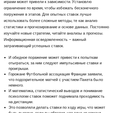
играми может привели к зависимости. Установлю
ограничение по время, чтобы избежать бесконечного
погружения в этапов. Для опытных ставок лучше
использовать более сложные методы, те как анализ
статистики и прогнозирование и основе данных. Постоянно
изучайте новые стратегии, читайте анализы а прогнозы.
Информационная осведомленность – важный
затрагивающий успешных ставок.
И обидное поражение может привести к попыткам
отыграться, за ним следуют импульсивные ставки и
проигрыши.
Горожане Футбольной ассоциация Франции заявили,
что подозрительное матчей с участием Пакета было
немного.
И математика, статистический выводов и понимание
психологии ставок поможет поднимала проходимость
на дистанции.
Это позволяли делать ставки по ходу игры, что может
быть выгодно, если вы обратил, что одна из команд