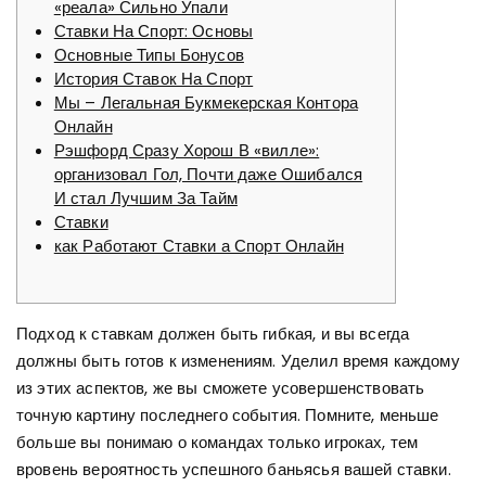
«реала» Сильно Упали
Ставки На Спорт: Основы
Основные Типы Бонусов
История Ставок На Спорт
Мы – Легальная Букмекерская Контора
Онлайн
Рэшфорд Сразу Хорош В «вилле»:
организовал Гол, Почти даже Ошибался
И стал Лучшим За Тайм
Ставки
как Работают Ставки а Спорт Онлайн
Подход к ставкам должен быть гибкая, и вы всегда
должны быть готов к изменениям. Уделил время каждому
из этих аспектов, же вы сможете усовершенствовать
точную картину последнего события. Помните, меньше
больше вы понимаю о командах только игроках, тем
вровень вероятность успешного баньясья вашей ставки.