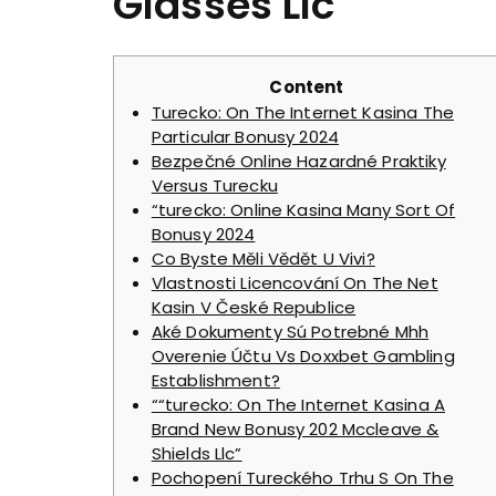
Glasses Llc
Content
Turecko: On The Internet Kasina The
Particular Bonusy 2024
Bezpečné Online Hazardné Praktiky
Versus Turecku
“turecko: Online Kasina Many Sort Of
Bonusy 2024
Co Byste Měli Vědět U Vivi?
Vlastnosti Licencování On The Net
Kasin V České Republice
Aké Dokumenty Sú Potrebné Mhh
Overenie Účtu Vs Doxxbet Gambling
Establishment?
““turecko: On The Internet Kasina A
Brand New Bonusy 202 Mccleave &
Shields Llc”
Pochopení Tureckého Trhu S On The