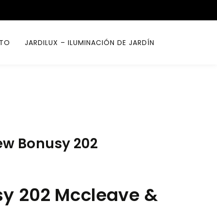
TO
JARDILUX – ILUMINACIÓN DE JARDÍN
New Bonusy 202
sy 202 Mccleave &