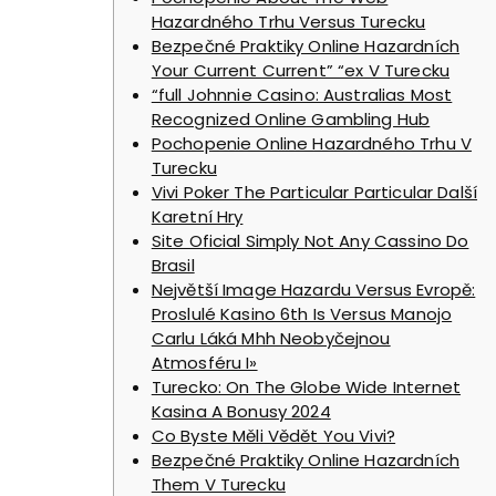
Hazardného Trhu Versus Turecku
Bezpečné Praktiky Online Hazardních
Your Current Current” “ex V Turecku
“full Johnnie Casino: Australias Most
Recognized Online Gambling Hub
Pochopenie Online Hazardného Trhu V
Turecku
Vivi Poker The Particular Particular Další
Karetní Hry
Site Oficial Simply Not Any Cassino Do
Brasil
Největší Image Hazardu Versus Evropě:
Proslulé Kasino 6th Is Versus Manojo
Carlu Láká Mhh Neobyčejnou
Atmosféru I»
Turecko: On The Globe Wide Internet
Kasina A Bonusy 2024
Co Byste Měli Vědět You Vivi?
Bezpečné Praktiky Online Hazardních
Them V Turecku