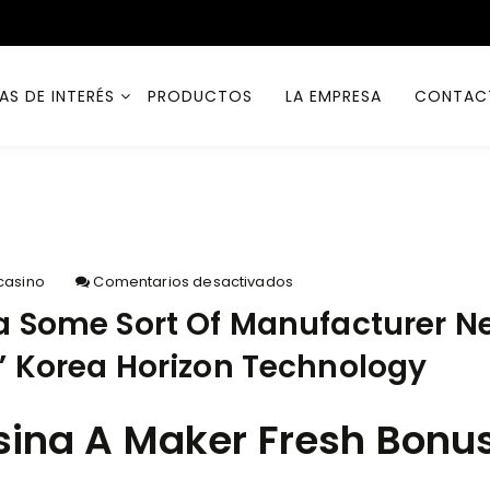
AS DE INTERÉS
PRODUCTOS
LA EMPRESA
CONTAC
e
casino
Comentarios desactivados
n
na Some Sort Of Manufacturer 
“
t
” Korea Horizon Technology
u
r
e
asina A Maker Fresh Bonu
c
k
o
: