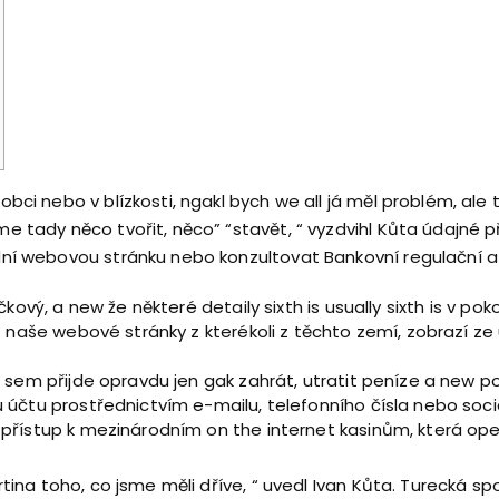
r
e
a
H
o
r
i
z
o
n
bci nebo v blízkosti, ngakl bych we all já měl problém, al
T
tady něco tvořit, něco” “stavět, “ vyzdvihl Kůta údajné před
e
dní webovou stránku nebo konzultovat Bankovní regulační a
c
h
n
čkový, a new že některé detaily sixth is usually sixth is v po
o
it naše webové stránky z kterékoli z těchto zemí, zobrazí 
l
o
 sem přijde opravdu jen gak zahrát, utratit peníze a new po
g
účtu prostřednictvím e-mailu, telefonního čísla nebo sociál
y
 přístup k mezinárodním on the internet kasinům, která op
tina toho, co jsme měli dříve, “ uvedl Ivan Kůta. Turecká sp