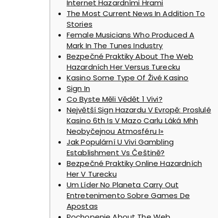
Internet Hazardními Hrami
The Most Current News In Addition To
Stories
Female Musicians Who Produced A
Mark In The Tunes Industry
Bezpečné Praktiky About The Web
Hazardních Her Versus Turecku
Kasino Some Type Of Živé Kasino
Sign In
Co Byste Měli Vědět 1 Vivi?
Největší Sign Hazardu V Evropě: Proslulé
Kasino 6th Is V Mazo Carlu Láká Mhh
Neobyčejnou Atmosféru I»
Jak Populární U Vivi Gambling
Establishment Vs Češtině?
Bezpečné Praktiky Online Hazardních
Her V Turecku
Um Líder No Planeta Carry Out
Entretenimento Sobre Games De
Apostas
Pochopenie About The Web