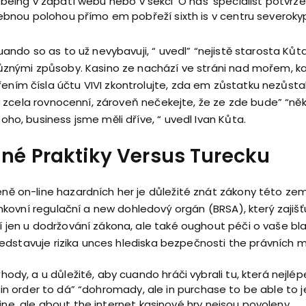
up being v zápatí webu nebo v sekci ‘O nás’ specialist potvrze
bnou polohou přímo em pobřeží sixth is v centru severokyp
uando so as to už nevybavuji, “ uvedl” “nejistě starosta K
různými způsoby. Kasino ze nachází ve stráni nad mořem, k
ním čísla účtu VIVI zkontrolujte, zda em zůstatku nezůst
ni zcela rovnocenní, zároveň nečekejte, že ze zde bude” “něk
ho, business jsme měli dříve, “ uvedl Ivan Kůta.
né Praktiky Versus Turecku
ě on-line hazardních her je důležité znát zákony této zem
ankovní regulační a new dohledový orgán (BRSA), který zajiš
 jen u dodržování zákona, ale také oughout péči o vaše bla
představuje rizika unces hlediska bezpečnosti the právních 
y, a u důležité, aby cuando hráči vybrali tu, která nejlép
 si in order to dá” “dohromady, ale in purchase to be able 
line, ale about the internet kasinové hry nejsou povoleny.